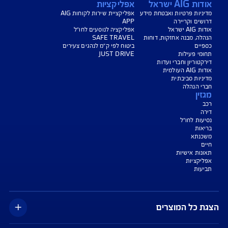
הורדת מסמכי ביטוח רכב
הצעת מחיר לביטוח רכב
צעת מחיר לביטוח דירה
ביטוח נסיעות לחו"ל
ביטוח בריאות
יחת תביעת רכב
רכישת חבילת קילומטרים
רכישת ביטוח יומי
צג באופן כללי בלבד, והנוסח המחייב את איי אי ג'י ישראל חברה לביטוח בע"מ
AIG" או "החברה") הוא הנוסח המופיע בפוליסה ו/או בכתבי הכיסוי ו/או בכתבי השירות
רחבות והנספחים המצורפים לפוליסה.
יסויים ו/או כתבי השירות כרוכים בעלויות נוספות ו/או בתשלום השתתפות
 מסוימים מוגבלים לשעות הפעילות המפורטות בפוליסה ו/ או בכתבי השירות.
עים הם בכפוף לתנאי החברה