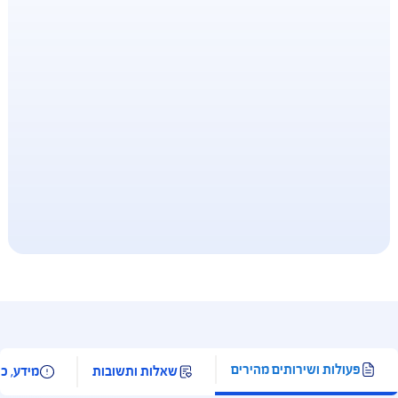
סל המקיף ביותר לבעיות קשב וריכוז
קדמו לתורים קרובים באמת עם הסל הרחב ביותר
בחון וטיפול בקשב וריכוז. הוא כולל אבחנות, קלינאיות
שורת, ריפוי בעיסוק ועוד
 זה ביטוח בריאות
AIG MEDICAR