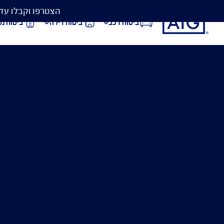
הצטרפו וקבלו עד 50% הנחה בביטוח המקיף לרכב, וגם כיסוי פגושים ב- 99 ₪
ביטוח רכב
ביטוח דירה
ביטוח נסיעות לחו״ל
הורדת מסמכי ביטוח רכב
הצ
עו
ביטוח בריאות
פתי