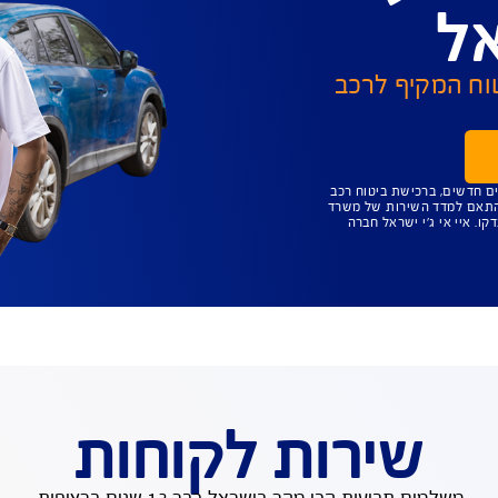
ת
ף לרכב
טוח רכב
של משרד
ל חברה