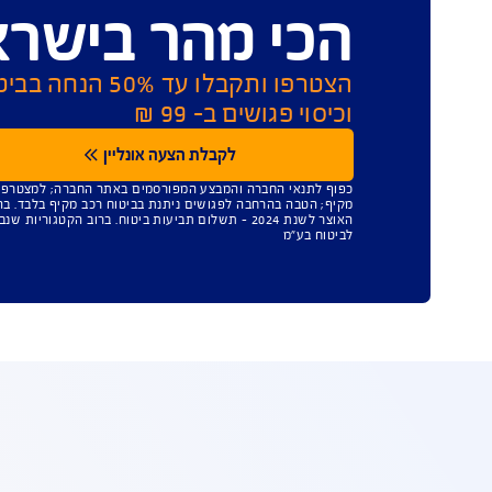
AIG משלמת תביעו
י מהר בישראל
הצטרפו ותקבלו עד 50% הנחה בביטוח המקי
י פגושים ב- 99 ₪
לקבלת הצעה אונליין
תנאי החברה והמבצע המפורסמים באתר החברה; למצטרפים חדשים, ברכישת בי
הטבה בהרחבה לפגושים ניתנת בביטוח רכב מקיף בלבד. בהתאם למדד השירות 
האוצר לשנת 2024 – תשלום תביעות ביטוח. ברוב הקטגוריות שנבדקו. איי אי ג'י ישרא
בע"מ