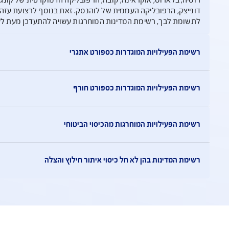
וחרגות מהכיסוי הביטוחי
קראינה, קובה, הרפובליקה הדמוקרטית של קונגו, אפגניסטן, עיראק, ל
קה העממית של לוהנסק. זאת בנוסף לרצועת עזה ו/או שטחים שבשל
מת המדינות המוחרגות עשויה להתעדכן מעת לעת.
המוגדרות כספורט אתגרי