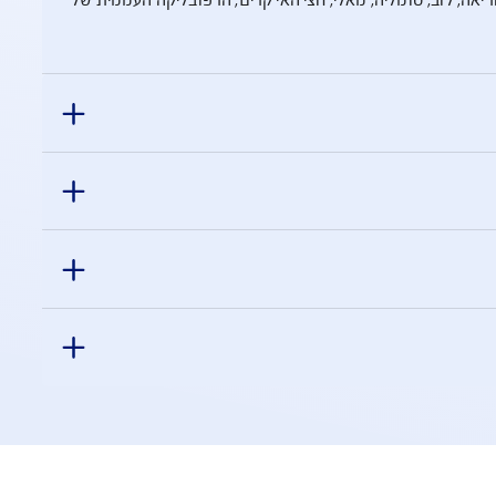
לוב, סומליה, מאלי, חצי האי קרים, הרפובליקה העממית של