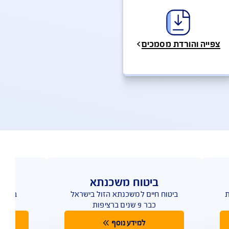
טפסים, מסמכים ופוליסות- מהדורות קודמות