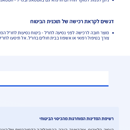
3
אי קודם
 עצמית לרכב שכור
 ביממה - חיוג מחו"ל: 972-3-9191155+
ירום הרפואי גם בווטסאפ ובמייל - ווטסאפ 972-54-9940911+, מייל
כישה של תוכנית הביטוח
שה לפני נסיעה לחו"ל - ביטוח נסיעות לחו"ל המקנה זכאות להחזר
אי או אשפוז בבית חולים בחו"ל. אל תיסעו לחו"ל בלעדיו.