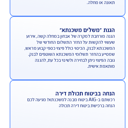
רחבה ייחודית (בתשלום) גם לנכות
וחלטת וצמיתה**
AIG מציעה, בנוסף לכיסוי למקרה מוות, במסגרת ביטוח
ים למשכנתא, גם כיסוי למקרי נכות שמבטיח את
זר המשכנתא ע"י חברת הביטוח, גם במקרה שאחד
בוטחים איבד את יכולת ההשתכרות עקב נכות
מוחלטת וצמיתה בשיעור של 75% לפחות, כתוצאה מכל
ונה או מחלה.
גנת "משלים משכנתא"
נה מורחבת למקרה של אבחון במחלה קשה, אירוע
שוי להקשות על החזר התשלום החודשי של
שכנתא לבנק. הכיסוי כולל פיצוי כספי קבוע מראש,