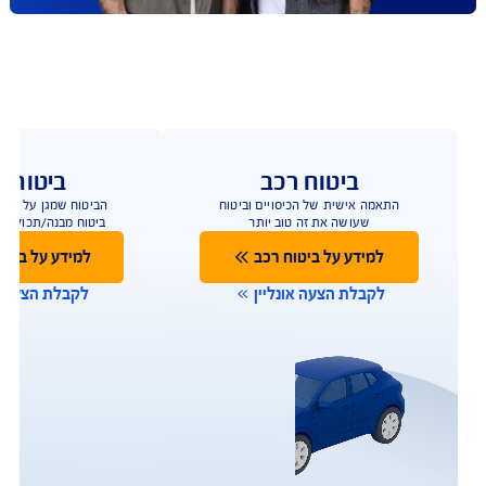
כבר 9 שנים ברציפות
*
משכנתא עושים בבנק, אבל
ביטוח משכנתא עושים ב-AIG
עוברים עכשיו ומשלמים עד 40%
פחות
להצעת מחיר אונליין
*על פי תעריפי מחשבון משרד האוצר, מסכום של 500 אלף
ש"ח, במרבית הקריטריונים שנבדקו על ידי החברה.