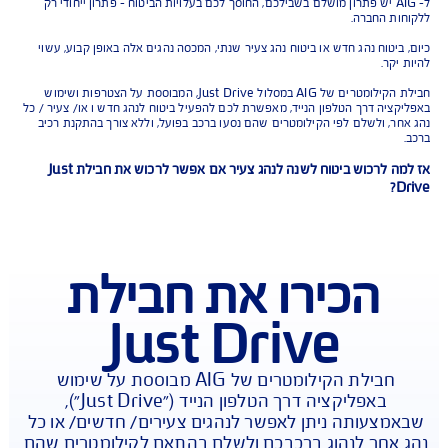
נהגים שמשתמשים ברכב לעיתים רחוקות , למשל חיילים שחוזרים בסופי
טודנטים, שכנים, אורחים ועוד. חלקם גם נהגים צעירים? וגם חדשים?
- AIG יש פתרון מושלם בשבילכם, החוסך לכם בעלויות הביטוח – פתרון ייחודי רק
 החברה.
טוח נהג חדש או ביטוח נהג צעיר שנתי, המכסה נהגים אלה באופן קבוע, עשוי
ר.
חבילת הקילומטרים של AIG במסלול Just Drive, המבוססת על הצטרפות ושימוש
יה דרך הטלפון הנייד, מאפשרת לכם להפעיל ביטוח לנהג חדש ו או/ צעיר / כל
, ולשלם לפי הקילומטרים שהם נסעו ברכב בפועל, וללא צורך בהתקנת רכיב
אז למה לרכוש ביטוח לשנה לנהג צעיר אם אפשר לרכוש את חבילת Just