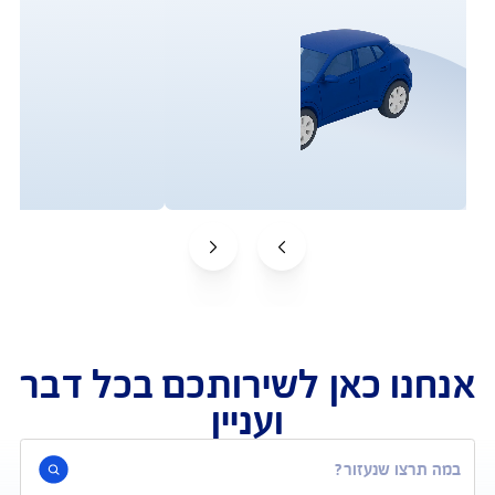
להורדת אפליקציית Just Drive (הלינק פעיל במובייל
בלבד)
להצטרפות לחבילה באזור האישי
עים פעולות באפליקציית Just Drive?
ך מצורפים סרטוני הדרכה לביצוע הפעולות באפליקציה.