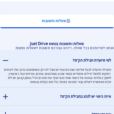
איך להוריד את
האפליקציה,
התחבר, להפעיל
ולהוסיף נהג?
רדת האפליקציה [במובייל בלבד]