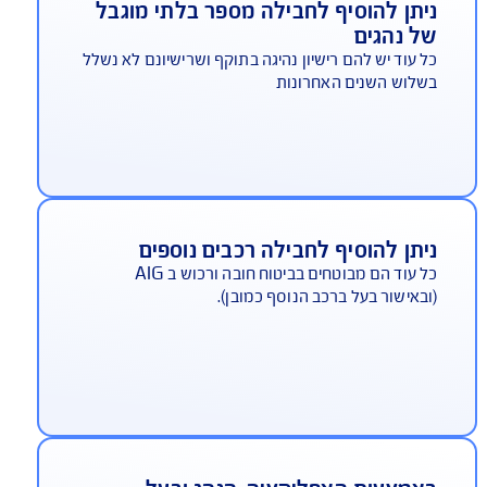
הצטרפות לחבילה מחייבת הורדה
הצטרפות לאפליקציה (יישומון)
א צורך בהתקנה של רכיב נוסף ברכב
עת השימוש בחבילה, קיים כיסוי מלא
נהג שמשתמש בחבילה ברכב המבוטח
 בביטוח החובה והן בביטוח רכוש (צד ג' או מקיף) של
רת AIG.