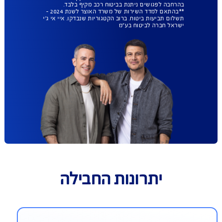
AIG משלמת
תביעות הכי מהר
בישראל
הצטרפו ותקבלו עד 50% הנחה
בביטוח המקיף לרכב וכיסוי
פגושים ב- 99 ₪
להצעת מחיר אונליין
כפוף לתנאי החברה והמבצע המפורסמים באתר החברה;
למצטרפים חדשים, ברכישת ביטוח רכב מקיף; הטבה
בהרחבה לפגושים ניתנת בביטוח רכב מקיף בלבד.
**בהתאם למדד השירות של משרד האוצר לשנת 2024 –
תשלום תביעות ביטוח. ברוב הקטגוריות שנבדקו. איי אי ג'י
ישראל חברה לביטוח בע"מ