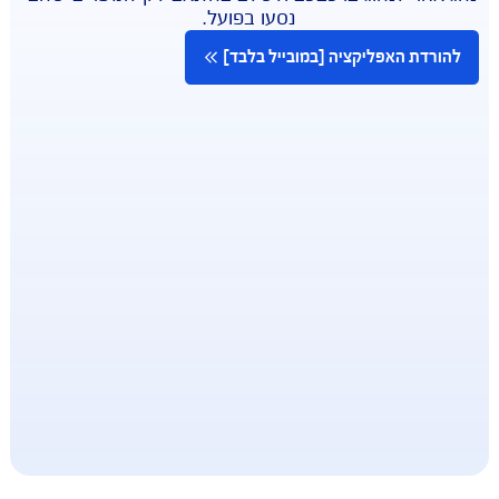
הכירו את חבילת
Just Drive
חבילת הקילומטרים של AIG מבוססת על שימוש 
באפליקציה דרך הטלפון הנייד ("Just Drive"), 
צעותה ניתן לאפשר לנהגים צעירים/ חדשים/ או כל 
אחר לנהוג ברכבכם ולשלם בהתאם לקילומטרים שהם 
נסעו בפועל.
רדת האפליקציה [במובייל בלבד]