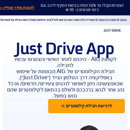
הצטרפו וקבלו עד 50% הנחה בביטוח המקיף לרכב, וגם
להצעת מחיר אונליין >>
כיסוי פגושים ב- 99 ₪
ח רכב
הצעה לביטוח דירה
לרכישת ביטוח נסיעות לחו"ל
אזור אישי
תביעות
לרכישת חבילת קילומטרים
לר
JUST D
Just Drive App
הורדת מסמכי ביטוח רכב
הצעת מחיר לביטוח רכב
צעת מחיר לביטוח דירה
ביטוח נסיעות לחו"ל
ביטוח בריאות
לקוחות AIG – היכנסו לאזור האישי והצטרפו עכשיו 
יחת תביעת רכב
רכישת חבילת קילומטרים
רכישת ביטוח יומי
חבילת הקילומטרים של AIG מבוססת על שימוש 
באפליקציה דרך הטלפון הנייד ("Just Drive"), 
צעותה ניתן לאפשר לנהגים צעירים/ חדשים/ או כל 
אחר לנהוג ברכבכם ולשלם בהתאם לקילומטרים שהם 
נסעו בפועל.

לרכישת חבילת קילומטרים