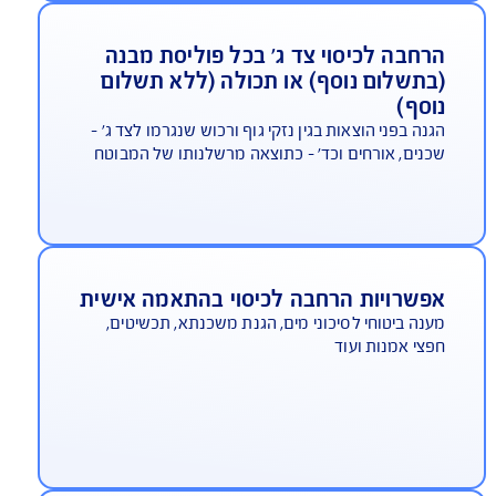
מת תביעות הכי מהר בישראל
*בהתאם למדד השירות של משרד האוצר לשנת 2024 –
לום תביעות ביטוח. ברוב הקטגוריות שנבדקו
רחבה לכיסוי צד ג' בכל פוליסת מבנה
בתשלום נוסף) או תכולה (ללא תשלום
וסף)
נה בפני הוצאות בגין נזקי גוף ורכוש שנגרמו לצד ג' -