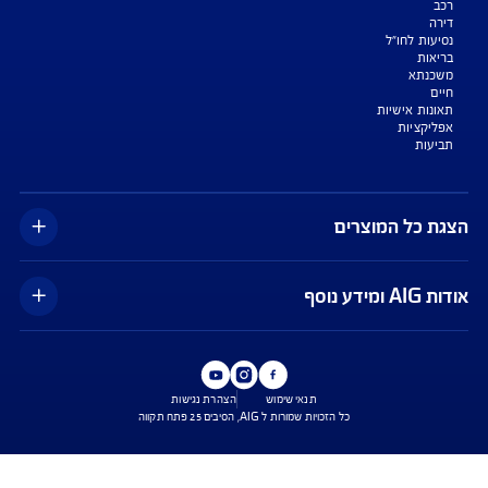
צעת מחיר לביטוח דירה
ביטוח נסיעות לחו"ל
ביטוח בריאות
יחת תביעת רכב
רכישת חבילת קילומטרים
רכישת ביטוח יומי
צג באופן כללי בלבד, והנוסח המחייב את איי אי ג'י ישראל חברה לביטוח בע"מ
AIG" או "החברה") הוא הנוסח המופיע בפוליסה ו/או בכתבי הכיסוי ו/או בכתבי השירות
רחבות והנספחים המצורפים לפוליסה.
יסויים ו/או כתבי השירות כרוכים בעלויות נוספות ו/או בתשלום השתתפות
 מסוימים מוגבלים לשעות הפעילות המפורטות בפוליסה ו/ או בכתבי השירות.
עים הם בכפוף לתנאי החברה
טוח בריאות - כפוף לרכישת פוליסת ניתוחים בישראל בחברה, בהתאם לתנאי
ומדיניות החיתום של החברה. איי איי ג'י ישראל חברה לביטוח בע"מ.
טוח דירה - תקף למצטרפים חדשים, המבצע ניתן ברכישת ביטוח דירה מבנה
קף המבצע עד 31.8.2026
*ביטוח משכנא הזול בישראל - על פי תעריפי מחשבון משרד האוצר, מסכום של 500
, במרבית הקריטריונים שנבדקו על ידי החברה.