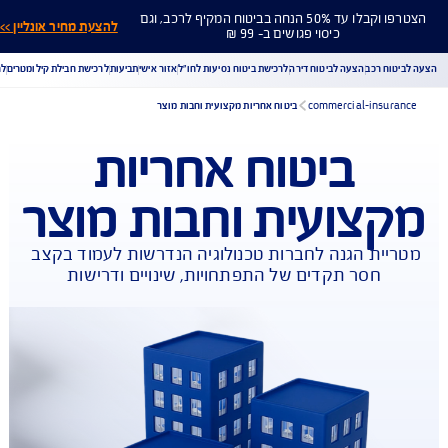
הצטרפו וקבלו עד 50% הנחה בביטוח המקיף לרכב, וגם
להצעת מחיר אונליין >>
כיסוי פגושים ב- 99 ₪
ח רכב
הצעה לביטוח דירה
לרכישת ביטוח נסיעות לחו"ל
אזור אישי
תביעות
לרכישת חבילת קילומטרים
לר
commercial-insu
ביטוח אחריות מקצועית וחבות מוצר
ביטוח אחריות
הורדת מסמכי ביטוח רכב
הצעת מחיר לביטוח רכב
צועית וחבות מוצר
צעת מחיר לביטוח דירה
ביטוח נסיעות לחו"ל
ביטוח בריאות
יחת תביעת רכב
רכישת חבילת קילומטרים
רכישת ביטוח יומי
ית הגנה לחברות טכנולוגיה הנדרשות לעמוד בקצב 
חסר תקדים של התפתחויות, שינויים ודרישות