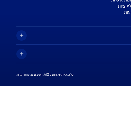
א הנוסח המופיע בפוליסה ו/או בכתבי הכיסוי ו/או
החברה.
ות