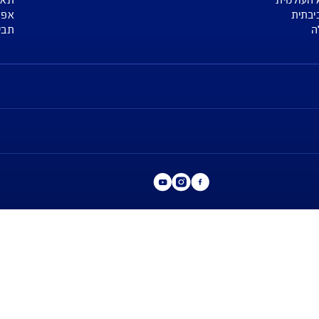
("
AIG
ישראל" או "החברה") לרבות לעניין החזרת יתרת ההלוואה הו
ף. ** למעט יום כיפור, עבור פוליסות ביטוח דירה בהתאם לתנאי 
אפליקציות
מגזין
ע
אפליקציית שירות לקוחות AIG APP
רכב
אפליקציה לנוסעים לחו"ל SAFE TRAVEL
דירה
ביטוח לפי ק"מ לנהגים צעירים JUST DRIVE
נסיעות לחו"ל
 כספיים
בריאות
משכנתא
חיים
תאונות אישי