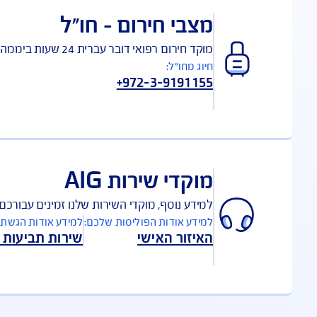
ו עזרה רפואית בקלות: צ'אט עם רופא, איתור שירותים רפואיים ק
ורדת 
ליקציה:
בי חירום – חו"ל
 חירום רפואי דובר עברית 24 שעות ביממה:
ג מחו"ל:
+972-3-91911