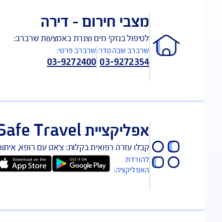
*2008
1700-507-800
03-5688149
052-65239
בי חירום – דירה
יפול בנזקי מים וצנרת באמצעות שרברב:
ברב שבהסדר:
שרברב פרטי:
03-9272400
03-92723
קציית Safe Travel נסיעות לחו"ל