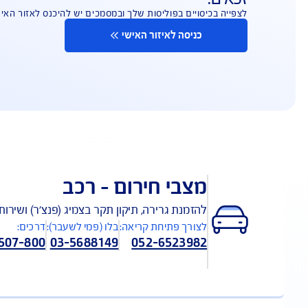
וקשורים לכיסויים ביטוחיים להם הנכם
יים בפוליסות שלך ובמסמכים יש להיכנס לאזור האישי
יסה לאיזור האישי
בי חירום – רכב
מנת גרירה, תיקון תקר בצמיג (פנצ'ר) ושירותי דרך נוספים –
רך פתיחת קריאה:
בלו (פמי לשעבר):
דרכים: