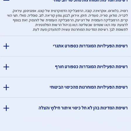
aig.medical@ima-mc.com
רטיס ישראכרט ואמריקן אקספרס הזכאים להטבה בכפוף לתקנון
מידע אודות פעילויות
מידע אודות פעילויות
מדינות המוחרגות מהכיסוי הביטוחי
ארוס, אוקראינה, קובה, הרפובליקה הדמוקרטית של קונגו, אפגניסטן, עיראק,
דאן, סוריה, סעודיה, תימן, איראן, לבנון, צפון קוריאה, לוב, סומליה, מאלי, חצי האי
פובליקה העממית של דונייצק, הרפובליקה העממית של לוהנסק. זאת בנוסף