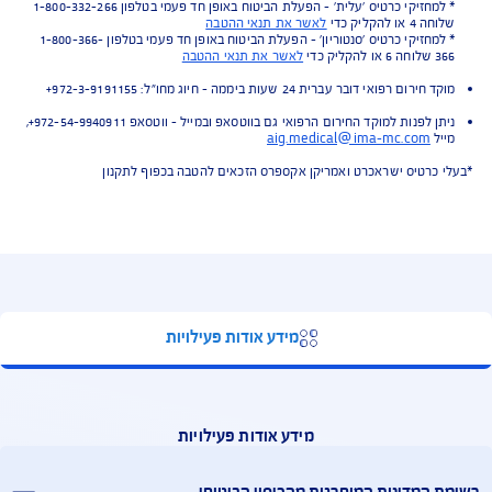
 רפואית לישראל, הריון שאובחן לראשונה בחו"ל (עד שבוע 12)
תי חילוץ - ניתן להסרה עפ"י דרישה
י צד ג' - ניתן ללא עלות לכל תקופת הנסיעה!
ות בתשלום לבחירתכם - כיסוי לכבודה, כיסוי לגניבת מחשב נישא וטאבלט,
 לגניבת טלפון נייד בחו"ל קיצור נסיעה, ביטול נסיעה (מהסיבות המפורטות בתנאי
יסה), ספורט אתגרי, ספורט חורף, הריון, החמרת מצב רפואי קודם, ביטול
פות עצמית לרכב שכור.
התנאים למבוטח
נת ליהנות מההטבה יש לרכוש את הביטוח בטרם כל נסיעה. ניתן לרכוש את
וח דרך
האתר
או בטלפון 03-6381919
ת הביטוח למחזיקי כרטיס "עלית" / "סנטוריון"
* למחזיקי כרטיס 'עלית' - הפעלת הביטוח באופן חד פעמי בטלפון 1-800-332-266
הקליק כדי
לאשר את תנאי ההטבה
* למחזיקי כרטיס 'סנטוריון' - הפעלת הביטוח באופן חד פעמי בטלפון 1-800-366-
לאשר את תנאי ההטבה
 רפואי דובר עברית 24 שעות ביממה - חיוג מחו"ל: 972-3-9191155+
ניתן לפנות למוקד החירום הרפואי גם בווטסאפ ובמייל - ווטסאפ 972-54-9940911+,