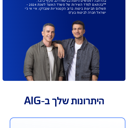
תביעות הכי מהר
בישראל
הצטרפו ותקבלו עד 50% הנחה
בביטוח המקיף לרכב וכיסוי
פגושים ב- 99 ₪
להצעת מחיר אונליין
כפוף לתנאי החברה והמבצע המפורסמים באתר החברה;
למצטרפים חדשים, ברכישת ביטוח רכב מקיף; הטבה
בהרחבה לפגושים ניתנת בביטוח רכב מקיף בלבד.
**בהתאם למדד השירות של משרד האוצר לשנת 2024 –
תשלום תביעות ביטוח. ברוב הקטגוריות שנבדקו. איי אי ג'י
ישראל חברה לביטוח בע"מ