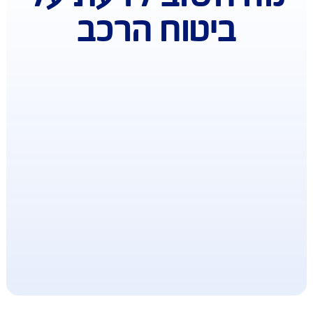
תחות או פריצה לרכב, ותשלום לפורץ מנעולים, ללא
עלת פוליסה
בילת ק"מ לנהגים צעירים ומזדמנים
וססת על שימוש באפליקציה דרך הטלפון הנייד
("Just Drive"), שבאמצעותה ניתן לאפשר לנהגים
ירים/ חדשים/ או כל נהג אחר לנהוג ברכבכם ולשלם
תאם לקילומטרים שהם נסעו בפועל