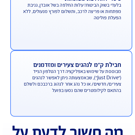
עלת פוליסה
רותי דרך וגרירה 24/7
וללים חילוץ מחניונים תת קרקעיים ומילוי דלק (לא
לל תשלום על הדלק עצמו) ללא השתתפות עצמית
יסוי להחלפת מפתחות
עדי בשוק הביטוח! עלות החלפה בשל אובדן, גניבת