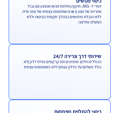
ע"פ מדד משרד האוצר, AIG משלמת
ביעות הכי מהר*
*בהתאם למדד השירות של משרד האוצר לשנת 2024 –
לום תביעות ביטוח. ברוב הקטגוריות שנבדקו
יסוי פגושים
יחודי ל- AIG, תיקון/החלפת פגוש שנפגע עם גבול
אחריות של 9,500 ₪ והשתתפות עצמית של 350 ש"ח.
א הגבלת מימושים במהלך תקופת הביטוח וללא