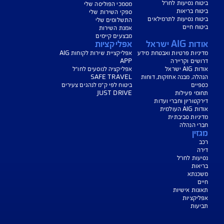
הורדת מסמכי ביטוח רכב
הצעת מחיר לביטוח רכב
צעת מחיר לביטוח דירה
ביטוח נסיעות לחו"ל
ביטוח בריאות
יחת תביעת רכב
רכישת חבילת קילומטרים
רכישת ביטוח יומי
צג באופן כללי בלבד, והנוסח המחייב את איי אי ג'י ישראל חברה לביטוח בע"מ
AIG" או "החברה") הוא הנוסח המופיע בפוליסה ו/או בכתבי הכיסוי ו/או בכתבי השירות
רחבות והנספחים המצורפים לפוליסה.
יסויים ו/או כתבי השירות כרוכים בעלויות נוספות ו/או בתשלום השתתפות
 מסוימים מוגבלים לשעות הפעילות המפורטות בפוליסה ו/ או בכתבי השירות.
עים הם בכפוף לתנאי החברה