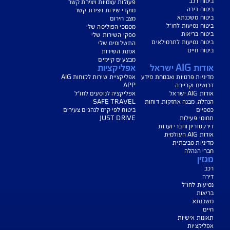
צג באופן כללי בלבד, והנוסח המחייב את איי אי ג'י ישראל חברה לביטוח בע"מ
AIG" או "החברה") הוא הנוסח המופיע בפוליסה ו/או בכתבי הכיסוי ו/או בכתבי השירות
רחבות והנספחים המצורפים לפוליסה.
יסויים ו/או כתבי השירות כרוכים בעלויות נוספות ו/או בתשלום השתתפות
 מסוימים מוגבלים לשעות הפעילות המפורטות בפוליסה ו/ או בכתבי השירות.
עים הם בכפוף לתנאי החברה
טוח דירה תקף למצטרפים חדשים, המבצע ניתן ברכישת ביטוח דירה מבנה
קף המבצע עד 31.8.2026