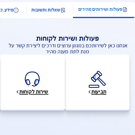
קום ראשון בטיפול בלקוחות ע"פ מדד
שירות של משרד האוצר לשנת 2022
ולות ושירותים מהירים
שאלות ותשובות
מידע, כ