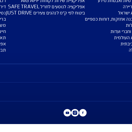
הצגת עוד כתבות
אפליקציות
מגזין
ע
אפליקציית שירות לקוחות AIG APP
רכב
אפליקציה לנוסעים לחו"ל SAFE TRAVEL
דירה
ביטוח לפי ק"מ לנהגים צעירים JUST DRIVE
נסיעות לחו"ל
 כספיים
בריאות
משכנתא
חיים