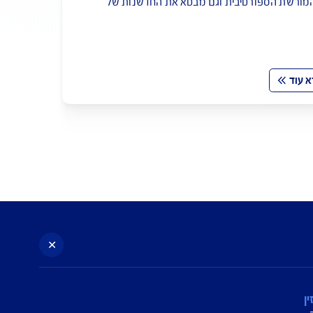
די, אפשר גם עם ביצועי על
רגיני השיק לאחרונה רכב היברידי שגם מייצג
ספורטיבית וגם מבטא את החדשנות של
קה. איך כל זה קשור לאוטו שלכם?