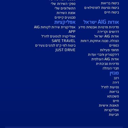
**נכות לצמיתות בשיעור של 75% לפחות, אשר בעקבותיה וכתוצאה ממנה, ועל פי
ופא מומחה מטעם המבטח, המבוטח אינו יכול להמשיך בעיסוק כלשהו לצמיתות
 פוליסות ביטוח משכנתא החל מתאריך 2.8.06, ואינו מותנה בתשלום נוסף.
צג באופן כללי בלבד, והנוסח המחייב את איי אי ג'י ישראל חברה לביטוח בע"מ
AIG" או "החברה") לרבות לעניין החזרת יתרת ההלוואה הוא הנוסח המופיע בפוליסה
תבי הכיסוי ו/או בכתבי השירות ו/או בהרחבות המצורפים לפוליסה.
יסויים כרוכים בתשלום נוסף.
נו כאן לשירותכם בכל דבר
ועניין
הורדת מסמכי ביטוח רכב
הצעת מחיר לביטוח רכב