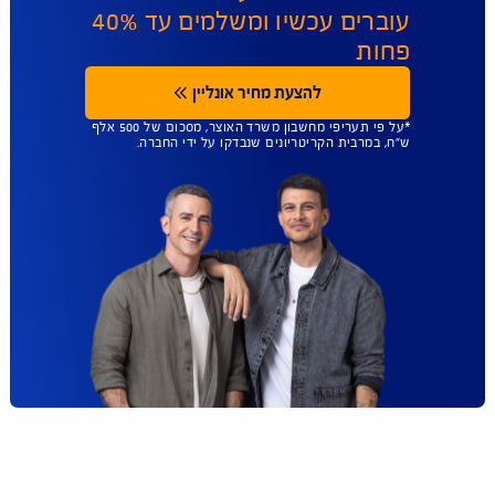
ביטוח משכנתא ב
AIG הזול בישראל
כבר 9 שנים ברציפות
*
משכנתא עושים בבנק, אבל
ביטוח משכנתא עושים ב-AIG
עוברים עכשיו ומשלמים עד 40%
פחות
להצעת מחיר אונליין
*על פי תעריפי מחשבון משרד האוצר, מסכום של 500 אלף