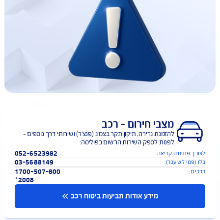
מצבי חירום – רכב
להזמנת גרירה, תיקון תקר בצמיג (פנצ'ר) ושירותי דרך נוספים –
לפנות לספק השירות הרשום בפוליסה:
052-6523982
 פתיחת קריאה:
03-5688149
פמי לשעבר):