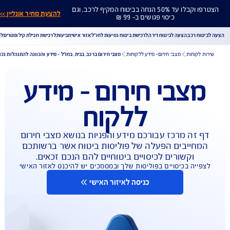
הצטרפו וקבלו עד 50% הנחה בביטוח המקיף לרכב, וגם
להצעת מחיר אונליין >>
כיסוי פגושים ב- 99 ₪
ח רכב
הצעה לביטוח דירה
לרכישת ביטוח נסיעות לחו"ל
אזור אישי
תביעות
לרכישת חבילת קילומטרים
לר
לקוחות
מצבי חירום- מידע ללקוחות
מצבי חירום ברכב, בבית, בחו"ל – מידע והכוונה להתנהלות נכונה |
צבי חירום – מידע
הורדת מסמכי ביטוח רכב
הצעת מחיר לביטוח רכב
צעת מחיר לביטוח דירה
ביטוח נסיעות לחו"ל
ביטוח בריאות
ללקוח
יחת תביעת רכב
רכישת חבילת קילומטרים
רכישת ביטוח יומי
 זה מרכז עבורכם מידע והפניות בנושא מצבי חירום
חייבים הפעלה של פוליסות ביטוח אשר ברשותכם
וקשורים לכיסויים ביטוחיים להם הנכם זכאים.
ייה בכיסויים בפוליסות שלך ובמסמכים יש להיכנס לאזור האישי
כניסה לאיזור האישי