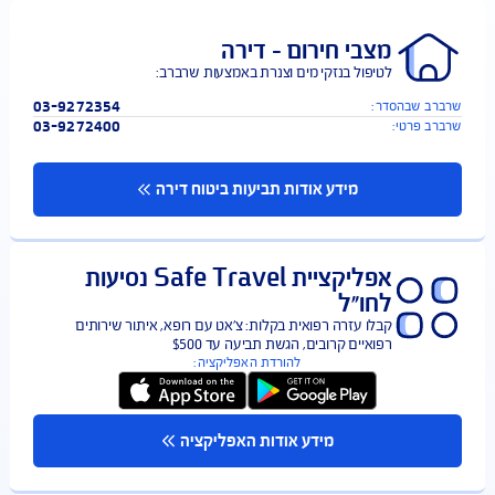
1700-507-800
:
*2008
מידע אודות תביעות ביטוח רכב
מצבי חירום – דירה
לטיפול בנזקי מים וצנרת באמצעות שרברב:
03-9272354
ב שבהסדר:
03-9272400
 פרטי:
מידע אודות תביעות ביטוח דירה
אפליקציית Safe Travel נסיעות
לחו"ל