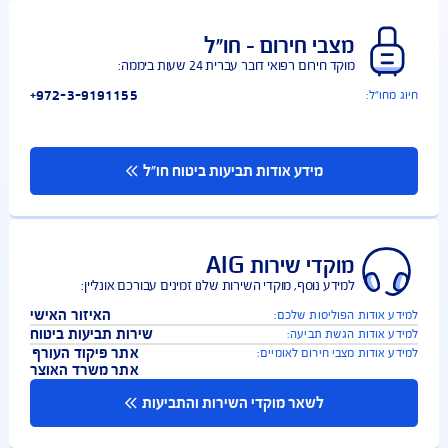
קבלו עזרה רפואית בקלות: צ'אט עם רופא, איתור שירותים
רפואיים קרובים, הגשת תביעה עד $500
להורדת האפליקציה:
מידע אודות האפליקציה
מצבי חירום – חו"ל
מוקד חירום רפואי דובר עברית 24 שעות ביממה:
+972-3-9191155
חו"ל:
מידע אודות תביעות ביטוח חו"ל