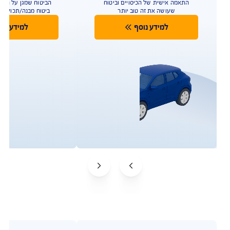
לטיפולים רגשיים לילדים, פיצוי
כספי בגילוי עד 48 מחלות קשות
ועוד
להצעת מחיר משתלמת
בהתאם לתנאי הפוליסה ולמדיניות החיתום של החברה. איי
איי ג'י ישראל חברה לביטוח בע"מ. ביטוח הבריאות של AIG
במקום הראשון במדד השירות על פי דירוג רשות שוק ההון
לשנת 2024