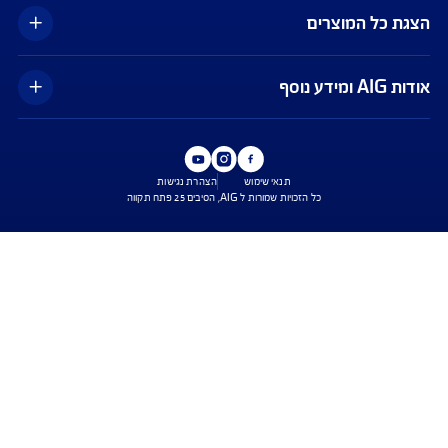
כפוף לנהלי חברות כרטיסי האשראי ומתאפשר בכרטיסים ויזה וישראכרט בלבד,
עד לסך של 500 דולר ובעניין הוצאות רפואיות בלבד. ייתכנו עיכובים בביצוע ההחזר
בפועל. השירות הינו בכפוף לתנאי השימוש באפליקציית Safe Travel בלבד, כפי
ו מעת לעת. איי אי ג'י ישראל חברה לביטוח בע"מ
עים הם בכפוף לתנאי החברה
טוח בריאות - כפוף לרכישת פוליסת ניתוחים בישראל בחברה, בהתאם לתנאי
ומדיניות החיתום של החברה. איי איי ג'י ישראל חברה לביטוח בע"מ.
טוח דירה - תקף למצטרפים חדשים, המבצע ניתן ברכישת ביטוח דירה מבנה
קף המבצע עד 31.8.2026
ביטוח משכנא הזול בישראל - על פי תעריפי מחשבון משרד האוצר, מסכום של 500 אלף
רבית הקריטריונים שנבדקו על ידי החברה.
ישת ביטוח
שירות לקוחות