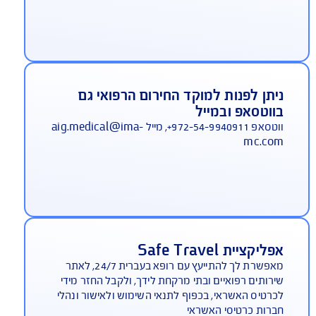
יסוי צד ג' כלול בפוליסת הבסיס ללא
שלום
סוי צד ג' הינו רכיב אינטגרלי ברובד הראשי של ביטוח
ות לחו"ל. ב-AIG הוא ניתן חינם לכל מבוטח.
מוקד חירום רפואי דובר עברית 24 שעות
יממה
 מחו"ל: 972-3-9191155+