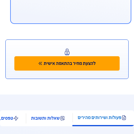
יתן לפנות למוקד החירום הרפואי גם
ווטסאפ ובמייל
ווטסאפ 972-54-9940911+, מייל aig.medical@ima-
mc.co
ליקציית Safe Travel
מאפשרת לך להתייעץ עם רופא בעברית 24/7, לאתר
רותים רפואיים ובתי מרקחת לידך, ולקבל החזר מידי
רטיס האשראי, בכפוף לתנאי השימוש ולאישור ונהלי
רות כרטיסי האשראי