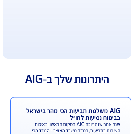
ב-AIG